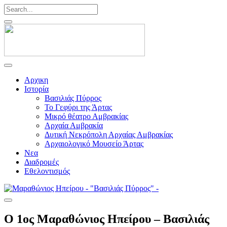
Αρχικη
Ιστορία
Βασιλιάς Πύρρος
Το Γεφύρι της Άρτας
Μικρό θέατρο Αμβρακίας
Αρχαία Αμβρακία
Δυτική Νεκρόπολη Αρχαίας Αμβρακίας
Αρχαιολογικό Μουσείο Άρτας
Νεα
Διαδρομές
Εθελοντισμός
Ο 1ος Μαραθώνιος Ηπείρου – Βασιλιάς