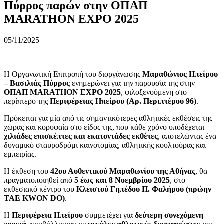
Πύρρος παρών στην ΟΠΑΠ
MARATHON EXPO 2025
05/11/2025
Η Οργανωτική Επιτροπή του διοργάνωσης
Μαραθώνιος Ηπείρου
– Βασιλιάς Πύρρος
ενημερώνει για την παρουσία της στην
ΟΠΑΠ
MARATHON
EXPO
2025
, φιλοξενούμενη στο
περίπτερο της
Περιφέρειας Ηπείρου (Αρ. Περιπτέρου 96)
.
Πρόκειται για μία από τις σημαντικότερες αθλητικές εκθέσεις της
χώρας και κορυφαία στο είδος της, που κάθε χρόνο υποδέχεται
χιλιάδες επισκέπτες και εκατοντάδες εκθέτες
, αποτελώντας ένα
δυναμικό σταυροδρόμι καινοτομίας, αθλητικής κουλτούρας και
εμπειρίας.
Η έκθεση του
42ου Αυθεντικού Μαραθωνίου της Αθήνας
, θα
πραγματοποιηθεί από
5 έως και 8 Νοεμβρίου 2025
, στο
εκθεσιακό κέντρο του
Κλειστού Γηπέδου Π. Φαλήρου (πρώην
TAE
KWON
DO
)
.
Η
Περιφέρεια Ηπείρου
συμμετέχει για
δεύτερη συνεχόμενη