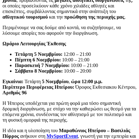
χρονιά
, προβάλλοντας τις
μεγάλες αθλητικές διοργανώσεις
της,
οι οποίες προσελκύουν κάθε χρόνο χιλιάδες αθλητές και
επισκέπτες, συμβάλλοντας σημαντικά στην ανάπτυξη του
αθλητικού τουρισμού
και την
προώθηση της περιοχής μας
.
Περιμένουμε να σας δούμε από κοντά, να συζητήσουμε, να
λύσουμε απορίες που αφορούν την διοργάνωση.
Ωράριο Λειτουργίας Έκθεσης
Τετάρτη 5 Νοεμβρίου:
12:00 – 21:00
Πέμπτη 6 Νοεμβρίου:
10:00 – 21:00
Παρασκευή 7 Νοεμβρίου:
10:00 – 21:00
Σάββατο 8 Νοεμβρίου:
10:00 – 20:00
Εγκαίνια:
Τετάρτη
5 Νοεμβρίου
,
ώρα 12:00 μ.μ.
Περίπτερο Περιφέρειας Ηπείρου:
Όροφος Εκθεσιακου Κέντρου,
Αριθμός 96
Η Ήπειρος υποδέχεται για πρώτη φορά μια τόσο σημαντική
δρομική διοργάνωση, με στόχο να την καθιερώσει ως θεσμό για τα
επόμενα χρόνια, συνδέοντας τον αθλητισμό με τον πολιτισμό και
τη φυσική ομορφιά της περιοχής.
Η ιδέα και η υλοποίηση του
Μαραθώνιος Ηπείρου – Βασιλιάς
Πύρρος
ανήκουν στη
MySportEvent
, γνωστή για την εμπειρία και