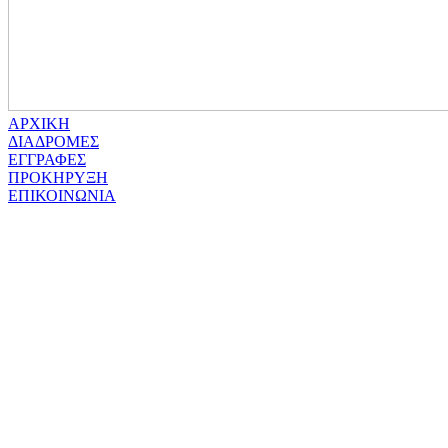
ΑΡΧΙΚΗ
ΔΙΑΔΡΟΜΕΣ
ΕΓΓΡΑΦΕΣ
ΠΡΟΚΗΡΥΞΗ
ΕΠΙΚΟΙΝΩΝΙΑ
Μαραθώνιος Ηπείρου “Βασιλιάς Πύρρος”
Copyright © 2025. All rights reserved.