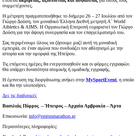
επίπεδα
ακρίβειας, αξιοπιστίας και ασφάλειας
για όλους τους
συμμετέχοντες.
Η μέτρηση πραγματοποιήθηκε το διήμερο 26 – 27 Ιουλίου από τον
Γιώργο Δούση, τον μοναδικό Έλληνα Διεθνή μετρητή Α΄ World
Athletics & AIMS. Η Οργανωτική Επιτροπή ευχαριστεί τον Γιώργο
Δούση για την άψογη συνεργασία και τον επαγγελματισμό του.
Σας περιμένουμε όλους να ζήσουμε μαζί αυτή τη μοναδική
εμπειρία, σε έναν αγώνα που συνδυάζει τον αθλητισμό με την
ιστορία και την ομορφιά της Ηπείρου.
Τις επόμενες ημέρες θα ενεργοποιηθούν και οι φόρμες εγγραφών.
Θα υπάρχει δυνατότητα ατομικής ή ομαδικής εγγραφής.
Η έμπνευση της διοργάνωσης ανήκει στην
MySportEvent
, η οποία
και θα την υλοποιήσει.
Δες τις διαδρομές
Βασιλιάς Πύρρος – Ήπειρος – Αρχαία Αμβρακία – Άρτα
Επικοινωνία:
info@epirusmarathon.gr
Περισσότερες πληροφορίες: