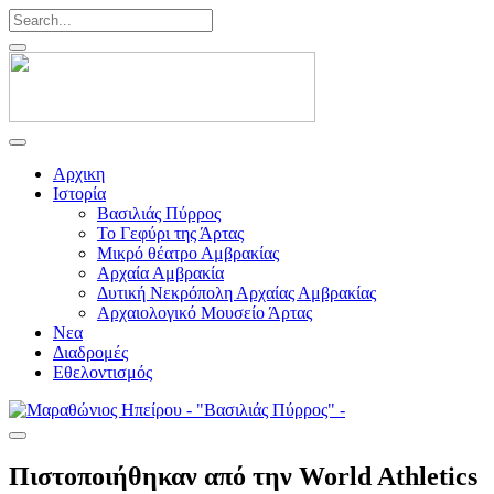
Αρχικη
Ιστορία
Βασιλιάς Πύρρος
Το Γεφύρι της Άρτας
Μικρό θέατρο Αμβρακίας
Αρχαία Αμβρακία
Δυτική Νεκρόπολη Αρχαίας Αμβρακίας
Αρχαιολογικό Μουσείο Άρτας
Νεα
Διαδρομές
Εθελοντισμός
Πιστοποιήθηκαν από την World Athletics